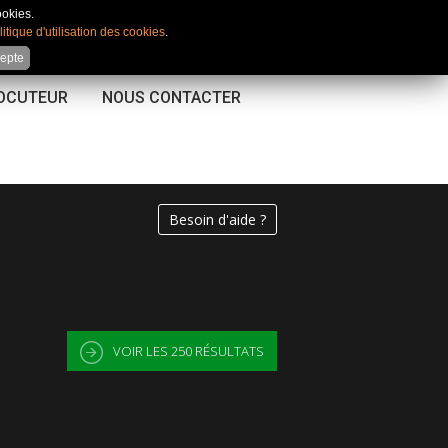
Mon compte
|
Favoris
|
Comparateur
ookies.
litique d'utilisation des cookies
.
cepte
LOCUTEUR
NOUS CONTACTER
Besoin d'aide ?
VOIR LES
250
RÉSULTATS