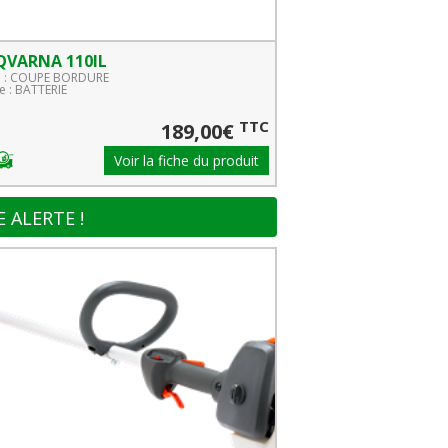
QVARNA 110IL
e : COUPE BORDURE
 : BATTERIE
TTC
189,00€
Voir la fiche du produit
 ALERTE !