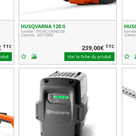
HUSQVARNA 120 II
HUS
Famille : TRONCONNEUSE
Famill
Gamme : BATTERIE
Gamme
TTC
TTC
€
239,00€
oduit
Voir la fiche du produit