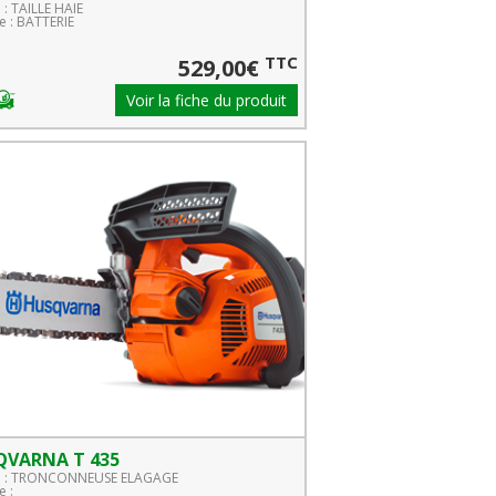
 : TAILLE HAIE
 : BATTERIE
TTC
529,00€
Voir la fiche du produit
QVARNA T 435
le : TRONCONNEUSE ELAGAGE
 :