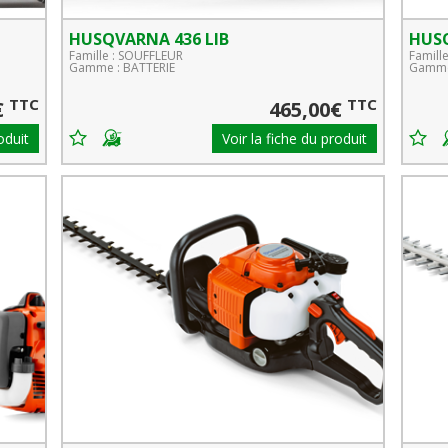
HUSQVARNA 436 LIB
HUS
Famille : SOUFFLEUR
Famill
Gamme : BATTERIE
Gamme
TTC
TTC
€
465,00€
oduit
Voir la fiche du produit