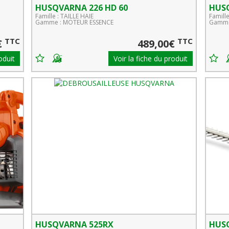
HUSQVARNA 226 HD 60
HUSQ
Famille : TAILLE HAIE
Famille
Gamme : MOTEUR ESSENCE
Gamme
TTC
TTC
€
489,00€
oduit
Voir la fiche du produit
HUSQVARNA 525RX
HUSQ