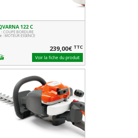
QVARNA 122 C
e : COUPE BORDURE
 : MOTEUR ESSENCE
TTC
239,00€
Voir la fiche du produit