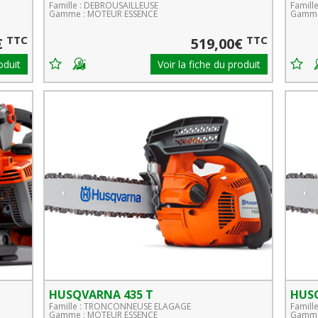
Famille : DEBROUSAILLEUSE
Famille
Gamme : MOTEUR ESSENCE
Gamme
TTC
TTC
€
519,00€
oduit
Voir la fiche du produit
HUSQVARNA 435 T
HUS
Famille : TRONCONNEUSE ELAGAGE
Famil
Gamme : MOTEUR ESSENCE
Gamme