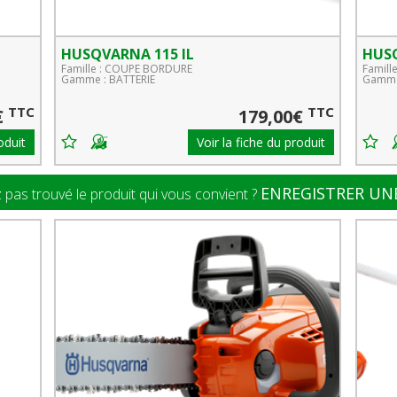
HUSQVARNA 115 IL
HUS
Famille : COUPE BORDURE
Famill
Gamme : BATTERIE
Gamme
TTC
TTC
€
179,00€
oduit
Voir la fiche du produit
ENREGISTRER UNE
 pas trouvé le produit qui vous convient ?