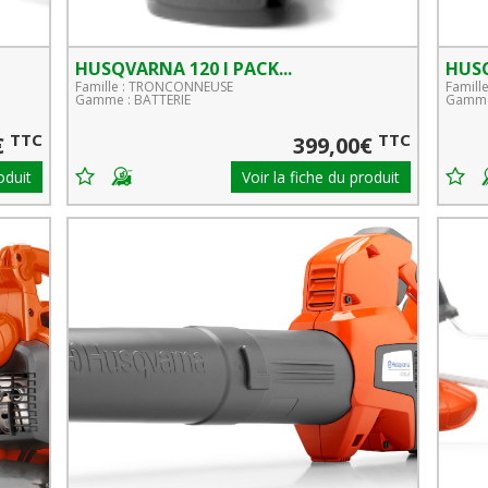
HUSQVARNA 120 I PACK...
HUSQ
Famille : TRONCONNEUSE
Famille
Gamme : BATTERIE
Gamme
TTC
TTC
€
399,00€
oduit
Voir la fiche du produit