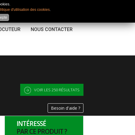
Mon compte
|
Favoris
|
Comparateur
ookies.
litique d'utilisation des cookies
.
cepte
LOCUTEUR
NOUS CONTACTER
VOIR LES
250
RÉSULTATS
Besoin d'aide ?
INTÉRESSÉ
PAR CE PRODUIT ?