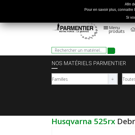
Afin d
Pour en savoir plus, connaitre l
Si vo
Menu
produits
NOS MATÉRIELS PARMENTIER
husqvarna 525rx
deb