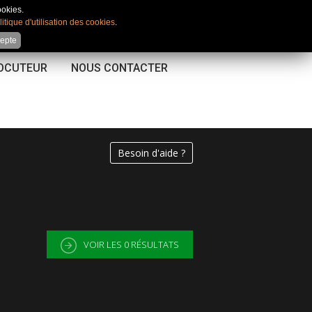
Mon compte
|
Favoris
|
Comparateur
ookies.
litique d'utilisation des cookies
.
cepte
LOCUTEUR
NOUS CONTACTER
Besoin d'aide ?
VOIR LES
0
RÉSULTATS