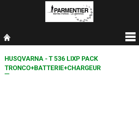
HUSQVARNA - T 536 LIXP PACK
TRONCO+BATTERIE+CHARGEUR