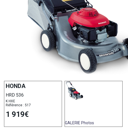
HONDA
HRD 536
K HXE
Référence : 517
1 919€
GALERIE
Photos