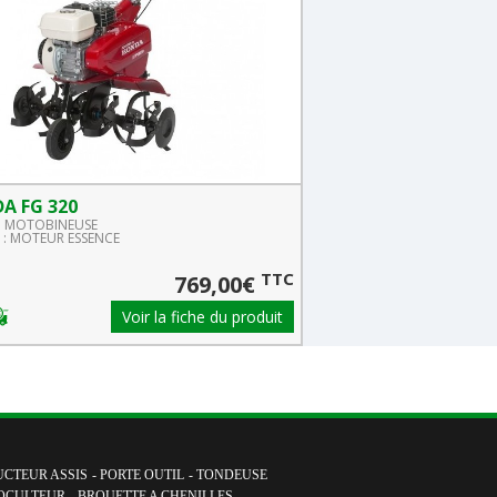
A FG 320
HONDA FG 110
 : MOTOBINEUSE
Famille : MOTOBINEUSE
: MOTEUR ESSENCE
Gamme : MOTEUR ESSENCE
TTC
769,00€
Voir la fiche du produit
CTEUR ASSIS
-
PORTE OUTIL
-
TONDEUSE
OCULTEUR
-
BROUETTE A CHENILLES
-