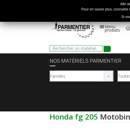
Afin d
Pour en savoir plus, connaitre l
Si vo
Menu
produits
NOS MATÉRIELS PARMENTIER
honda fg 205
motobi