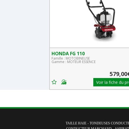
HONDA FG 110
Famille : MOTOBINEUSE
Gamme : MOTEUR ESSENCE
TTC
769,00€
579,00
Voir la fiche du produit
Voir la fiche du p
TAILLE HAIE
-
TONDEUSES CONDUCTE
CONDUCTEUR MARCHAND
-
ASPIRAT