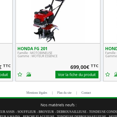
HONDA FG 201
HOND
Famille : MOTOBINEUSE
Famille
Gamme : MOTEUR ESSENCE
Gamme 
TTC
TTC
€
699,00€
roduit
Voir la fiche du produit
Mentions légales
|
Plan du site
|
Contact
Nos matériels neufs :
UR ASSIS
-
SOUFFLEUR
-
BROYEUR
-
DEBROUSAILLEUSE
-
TONDEUSE CONDU
EUR A MAINS
-
PERCHE ELAGUEUSE
-
TONDEUSE DEBROUSSAILLEUSE
-
MOT