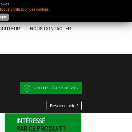
Mon compte
|
Favoris
|
Comparateur
ookies.
litique d'utilisation des cookies
.
cepte
LOCUTEUR
NOUS CONTACTER
VOIR LES
250
RÉSULTATS
Besoin d'aide ?
INTÉRESSÉ
PAR CE PRODUIT ?