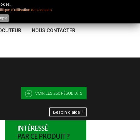
Mon compte
|
Favoris
|
Comparateur
ookies.
litique d'utilisation des cookies
.
cepte
LOCUTEUR
NOUS CONTACTER
VOIR LES
250
RÉSULTATS
Besoin d'aide ?
INTÉRESSÉ
PAR CE PRODUIT ?