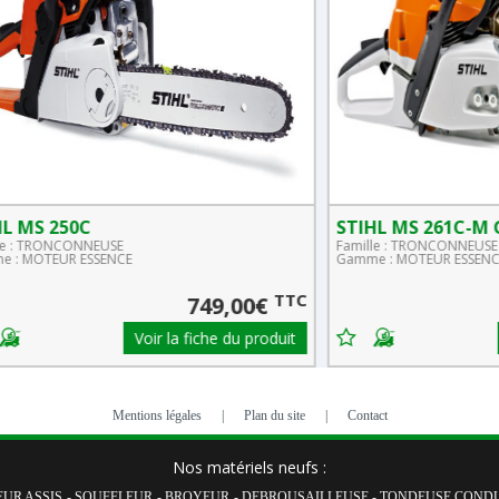
STIHL MS 261C-M GUIDE 45CM
STIHL
Famille : TRONCONNEUSE
Famill
Gamme : MOTEUR ESSENCE
Gamme 
TTC
TTC
€
979,00€
roduit
Voir la fiche du produit
Mentions légales
|
Plan du site
|
Contact
Nos matériels neufs :
UR ASSIS
-
SOUFFLEUR
-
BROYEUR
-
DEBROUSAILLEUSE
-
TONDEUSE CONDU