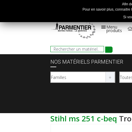
Afin d
Pour en savoir plus, connaitre l
Si vo
Menu
produits
NOS MATÉRIELS PARMENTIER
stihl ms 251 c-beq
tr