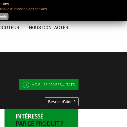
Mon compte
|
Favoris
|
Comparateur
ookies.
litique d'utilisation des cookies
.
cepte
LOCUTEUR
NOUS CONTACTER
VOIR LES
250
RÉSULTATS
Besoin d'aide ?
INTÉRESSÉ
PAR CE PRODUIT ?