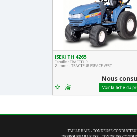
ISEKI TH 4265
Famille : TRACTEUR
Gamme : TRACTEUR ESPACE VERT
Nous consulter
Nous consu
Voir la fiche du produit
Voir la fiche du p
TAILLE HAIE
-
TONDEUSE CONDUCTEUR
DEBROUSSAILLEUSE
-
TONDEUSE CONDU