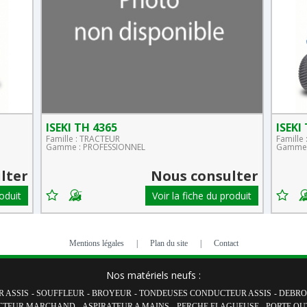
ISEKI TH 4365
ISEKI
Famille : TRACTEUR
Famille
Gamme : PROFESSIONNEL
Gamme 
lter
Nous consulter
roduit
Voir la fiche du produit
Mentions légales
|
Plan du site
|
Contact
Nos matériels neufs :
 ASSIS
-
SOUFFLEUR
-
BROYEUR
-
TONDEUSES CONDUCTEUR ASSIS
-
DEBRO
CTEUR MARCHAND
-
ASPIRATEUR A MAINS
-
PERCHE ELAGUEUSE
-
PORTE OU