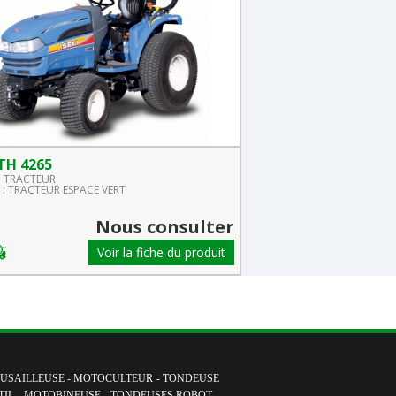
 TH 4265
ISEKI TH 4365
 : TRACTEUR
Famille : TRACTEUR
: TRACTEUR ESPACE VERT
Gamme : PROFESSIONNEL
Nous consulter
Voir la fiche du produit
USAILLEUSE
-
MOTOCULTEUR
-
TONDEUSE
TIL
-
MOTOBINEUSE
-
TONDEUSES ROBOT
-