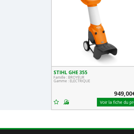
STIHL GHE 355
Famille : BROYEUR
Gamme : ELECTRIQUE
TTC
499,00€
949,00
Voir la fiche du produit
Voir la fiche du p