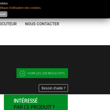
Mon compte
|
Favoris
|
Comparateur
ookies.
litique d'utilisation des cookies
.
cepte
LOCUTEUR
NOUS CONTACTER
VOIR LES
250
RÉSULTATS
Besoin d'aide ?
INTÉRESSÉ
PAR CE PRODUIT ?