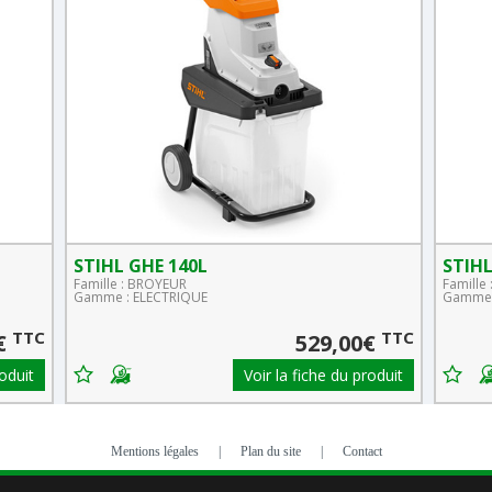
STIHL GHE 140L
STIHL
Famille : BROYEUR
Famille
Gamme : ELECTRIQUE
Gamme 
TTC
TTC
€
529,00€
roduit
Voir la fiche du produit
Mentions légales
|
Plan du site
|
Contact