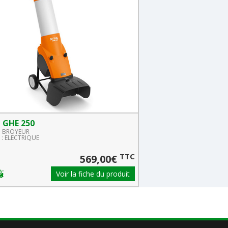
 GHE 250
STIHL GHE 150
 : BROYEUR
Famille : BROYEUR
: ELECTRIQUE
Gamme : ELECTRIQUE
TTC
569,00€
Voir la fiche du produit